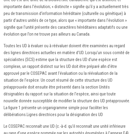
importante dans l’évolution; « distincte » signifie qu’il y a actuellement très
peu de transmission d’information héréditaire (culturelle ou génétique) à
partir d’autres unités de ce type, alors que « importante dans l’évolution »
signifie que l’unité présente des caractères héréditaires adaptatifs ou une
évolution que l’on ne trouve pas ailleurs au Canada.
Toutes les UD à évaluer ou à réévaluer doivent être examinées au regard
des lignes directrices actuelles en matière d’UD. Lorsqu’un sous comité de
spécialistes (SCS) estime que la structure des UD d’une espèce est
complexe, un rapport distinct sur les UD doit être préparé afin d’être
approuvé par le COSEPAC avant l’évaluation ou la réévaluation de la
situation de l’espèce. Un court résumé de cette structure des UD
préapprouvée doit ensuite être présenté dans la section Unités
désignables du rapport sur la situation de l’espèce, ainsi que toute
nouvelle donnée susceptible de modifier la structure des UD préapprouvée.
La figure 1 présente un organigramme simple pour faciliter les
délibérations.Lignes directrices pour la désignation des UD
Le COSEPAC reconnaît une UD (c.-à-d. qu’il reconnaît une unité inférieure
au rang d’une espèce nommée par les autorités énumérées à l’annexe E4)