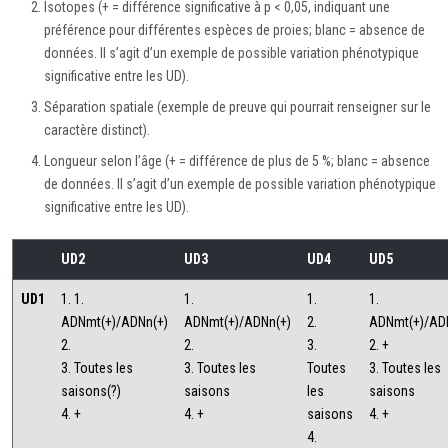
Isotopes (+ = différence significative à p < 0,05, indiquant une
préférence pour différentes espèces de proies; blanc = absence de
données. Il s’agit d’un exemple de possible variation phénotypique
significative entre les UD).
Séparation spatiale (exemple de preuve qui pourrait renseigner sur le
caractère distinct).
Longueur selon l’âge (+ = différence de plus de 5 %; blanc = absence
de données. Il s’agit d’un exemple de possible variation phénotypique
significative entre les UD).
UD2
UD3
UD4
UD5
UD1
1. 1.
1.
1.
1.
ADNmt(+)/ADNn(+)
ADNmt(+)/ADNn(+)
2.
ADNmt(+)/ADN
2.
2.
3.
2. +
3. Toutes les
3. Toutes les
Toutes
3. Toutes les
saisons(?)
saisons
les
saisons
4. +
4. +
saisons
4. +
4.