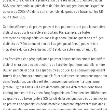
possible (p. ex., durant la planification de la réévaluation). Au besoin, un
SCS peut demander au président de faire des suggestions sur l’expertise
au sein du COSEPAC dans son ensemble, du groupe de travail sur les UD
ou d’autres SCS.
Certains éléments de preuve peuvent être pertinents tant pour le caractère
distinct que pour le caractère important. Par exemple, de fortes
divergences phylogénétiques dans le génome (qui indiquent des refuges
distincts au Pléistocène et peu de flux génique ultérieur) peuvent être
indicateurs du caractère distinct (D1) et du caractère important (S1).
Les frontières écogéographiques peuvent causer un isolement (caractère
distinct en raison des disjonctions de l’aire de répartition naturelle, critère
D2), en particulier pour les espèces d’eau douce. Elles peuvent également
fournir des éléments permettant d’inférer clairement le caractère important
dans l’évolution, car elles reflètent souvent un isolement à long terme
(critère S1); par ailleurs, il a été démontré que les différentes conditions
écologiques entre les zones écogéographiques favorisent les différences
adaptatives du taxon (critère S2). La clé de la désignation des UD au moyen
de preuves géographiques pour inférer le caractère important réside dans
le fait que chaque zone génère un environnement distinct, pour lequel il est