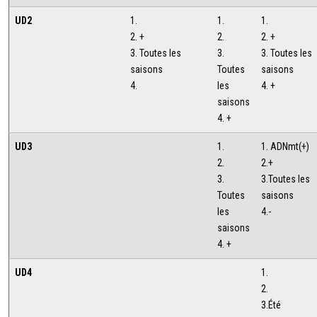
UD2
1.
1.
1.
2. +
2.
2. +
3. Toutes les
3.
3. Toutes les
saisons
Toutes
saisons
4.
les
4. +
saisons
4. +
UD3
1.
1. ADNmt(+)
2.
2.+
3.
3.Toutes les
Toutes
saisons
les
4.-
saisons
4. +
UD4
1.
2.
3.Été