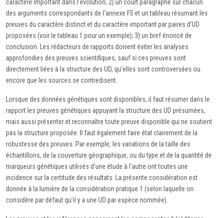
caractère important dans l’évolution; 2) un court paragraphe sur chacun
des arguments correspondants de l’annexe F5 et un tableau résumant les
preuves du caractère distinct et du caractère important par paires d’UD
proposées (voir le tableau 1 pour un exemple); 3) un bref énoncé de
conclusion. Les rédacteurs de rapports doivent éviter les analyses
approfondies des preuves scientifiques, sauf si ces preuves sont
directement liées à la structure des UD, qu’elles sont controversées ou
encore que les sources se contredisent.
Lorsque des données génétiques sont disponibles, il faut résumer dans le
rapport les preuves génétiques appuyant la structure des UD présumées,
mais aussi présenter et reconnaître toute preuve disponible qui ne soutient
pas la structure proposée. Il faut également faire état clairement de la
robustesse des preuves. Par exemple, les variations de la taille des
échantillons, de la couverture géographique, ou du type et de la quantité de
marqueurs génétiques utilisés d’une étude à l’autre ont toutes une
incidence sur la certitude des résultats. La présente considération est
donnée à la lumière de la considération pratique 1 (selon laquelle on
considère par défaut qu’il y a une UD par espèce nommée).