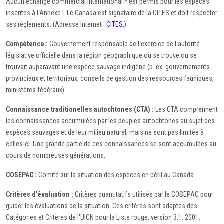
Aucun échange commercial international n'est permis pour les espèces
inscrites à l'Annexe I. Le Canada est signataire de la CITES et doit respecter
ses règlements. (Adresse Internet :
CITES
.)
Compétence :
Gouvernement responsable de l'exercice de l'autorité
législative officielle dans la région géographique où se trouve ou se
trouvait auparavant une espèce sauvage indigène (p. ex. gouvernements
provinciaux et territoriaux, conseils de gestion des ressources fauniques,
ministères fédéraux).
Connaissance traditionelles autochtones (CTA) :
Les CTA comprennent
les connaissances accumulées par les peuples autochtones au sujet des
espèces sauvages et de leur milieu naturel, mais ne sont pas limitée à
celles-ci. Une grande partie de ces connaissances se sont accumulées au
cours de nombreuses générations.
COSEPAC :
Comité sur la situation des espèces en péril au Canada.
Critères d'évaluation :
Critères quantitatifs utilisés par le COSEPAC pour
guider les évaluations de la situation. Ces critères sont adaptés des
Catégories et Critères de l'UICN pour la Liste rouge, version 3.1, 2001.