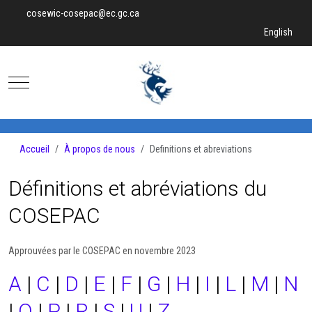
cosewic-cosepac@ec.gc.ca
Sélectionnez v
English
Mobile Menu Toggle
Accueil
À propos de nous
Definitions et abreviations
Définitions et abréviations du
COSEPAC
Approuvées par le COSEPAC en novembre 2023
A
|
C
|
D
|
E
|
F
|
G
|
H
|
I
|
L
|
M
|
N
|
O
|
P
|
R
|
S
|
U
|
Z