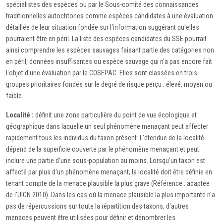
spécialistes des espèces ou par le Sous-comité des connaissances
traditionnelles autochtones comme espèces candidates à une évaluation
détaillée de leur situation fondée sur l'information suggérant qu'elles
pourraient être en péril. La liste des espèces candidates du SSE pourrait
ainsi comprendre les espèces sauvages faisant partie des catégories non
en péril, données insuffisantes ou espèce sauvage qui n'a pas encore fait
l'objet d'une évaluation par le COSEPAC. Elles sont classées en trois
groupes prioritaires fondés sur le degré de risque perçu : élevé, moyen ou
faible.
Localité :
définit une zone particulière du point de vue écologique et
géographique dans laquelle un seul phénomène menaçant peut affecter
rapidement tous les individus du taxon présent. L'étendue de la localité
dépend de la superficie couverte par le phénomène menaçant et peut
inclure une partie d'une sous-population au moins. Lorsqu'un taxon est
affecté par plus d'un phénomène menaçant, la localité doit être définie en
tenant compte de la menace plausible la plus grave (Référence : adaptée
de l'UICN 2010). Dans les cas où la menace plausible la plus importante n'a
pas de répercussions sur toute la répartition des taxons, d'autres
menaces peuvent être utilisées pour définir et dénombrer les