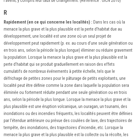
l'avenir, y compris leur taux de changement. (Référence : UICN 2010)
R
Rapidement (en ce qui concerne les localités) :
Dans les cas où la
menace la plus grave et la plus plausible est la perte d’habitat due au
développement, une localité est une zone où un seul projet de
développement peut rapidement (p. ex. au cours d’une seule génération ou
en trois ans, selon la période la plus longue) éliminer ou réduire gravement
la population. Lorsque la menace la plus grave et la plus plausible est la
perte d’habitat qui se produit graduellement en raison des effets
cumulatifs de nombreux événements à petite échelle, tels que le
défrichage de petites zones pour le pâturage de petits exploitants, une
localité peut être définie comme la zone dans laquelle la population sera
éliminée ou fortement réduite pendant une seule génération ou en trois
ans, selon la période la plus longue. Lorsque la menace la plus grave et la
plus plausible est une éruption volcanique, un ouragan, un tsunami, des
inondations ou des incendies fréquents, les localités peuvent être définies
par l’étendue antérieure ou prévue des coulées de lave, des trajectoires de
tempête, des inondations, des trajectoires d’incendie, etc. Lorsque la
menace la plus grave et la plus plausible est la collecte ou la récolte, les