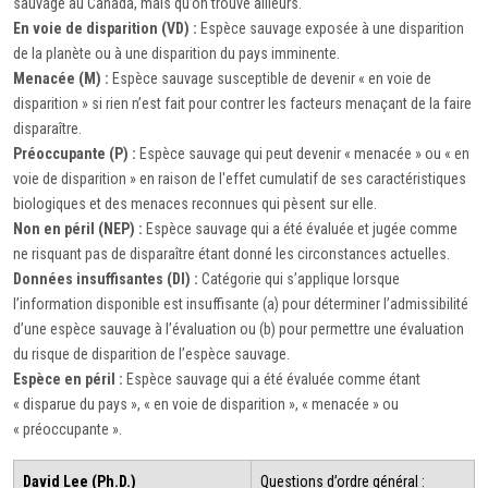
sauvage au Canada, mais qu’on trouve ailleurs.
En voie de disparition (VD) :
Espèce sauvage exposée à une disparition
de la planète ou à une disparition du pays imminente.
Menacée (M) :
Espèce sauvage susceptible de devenir « en voie de
disparition » si rien n’est fait pour contrer les facteurs menaçant de la faire
disparaître.
Préoccupante (P) :
Espèce sauvage qui peut devenir « menacée » ou « en
voie de disparition » en raison de l'effet cumulatif de ses caractéristiques
biologiques et des menaces reconnues qui pèsent sur elle.
Non en péril (NEP) :
Espèce sauvage qui a été évaluée et jugée comme
ne risquant pas de disparaître étant donné les circonstances actuelles.
Données insuffisantes (DI) :
Catégorie qui s’applique lorsque
l’information disponible est insuffisante (a) pour déterminer l’admissibilité
d’une espèce sauvage à l’évaluation ou (b) pour permettre une évaluation
du risque de disparition de l’espèce sauvage.
Espèce en péril :
Espèce sauvage qui a été évaluée comme étant
« disparue du pays », « en voie de disparition », « menacée » ou
« préoccupante ».
David Lee (Ph.D.)
Questions d’ordre général :