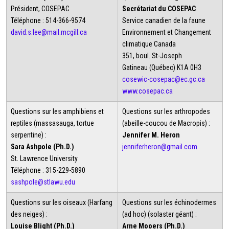
Président, COSEPAC
Secrétariat du COSEPAC
Téléphone : 514-366-9574
Service canadien de la faune
david.s.lee@mail.mcgill.ca
Environnement et Changement
climatique Canada
351, boul. St-Joseph
Gatineau (Québec) K1A 0H3
cosewic-cosepac@ec.gc.ca
www.cosepac.ca
Questions sur les amphibiens et
Questions sur les arthropodes
reptiles (massasauga, tortue
(abeille-coucou de Macropis) :
serpentine) :
Jennifer M. Heron
Sara Ashpole (Ph.D.)
jenniferheron@gmail.com
St. Lawrence University
Téléphone : 315-229-5890
sashpole@stlawu.edu
Questions sur les oiseaux (Harfang
Questions sur les échinodermes
des neiges) :
(ad hoc) (solaster géant) :
Louise Blight (Ph.D.)
Arne Mooers (Ph.D.)