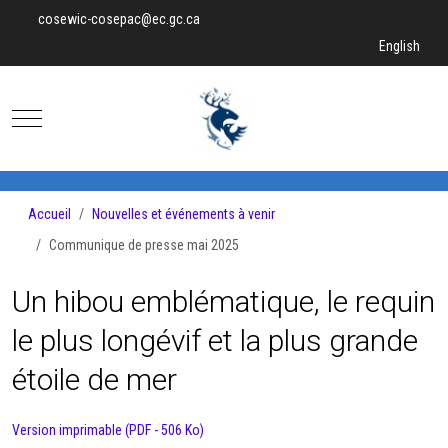
cosewic-cosepac@ec.gc.ca
Sélectionnez v
English
Mobile Menu Toggle
Accueil
Nouvelles et événements à venir
Communique de presse mai 2025
Un hibou emblématique, le requin
le plus longévif et la plus grande
étoile de mer
Version imprimable (PDF - 506 Ko)