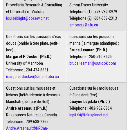
Procellaria Research & Consulting
Simon Fraser University
et University of Victoria
Téléphone (1) : 778-782-3979
louiseblight@cosewic.net
Téléphone (2) : 604-358-2313
amooers@sfu.ca
Questions sur les poissons d'eau
Questions sur les poissons
douce (omble à tête plate, petit-
marins (laimargue atlantique) :
bec) :
Bruce Leaman (Ph.D.)
Margaret F. Docker (Ph.D.)
Téléphone : 250-510-3625
University of Manitoba
bruce.leaman@outlook.com
Téléphone : 204-474-8831
margaret.docker@umanitoba.ca
Questions sur les mousses et
Questions sur les mollusques
lichens (hétérodermie à dessous
(hélice dentifère) :
blanchâtre, dorure de Röll) :
Dwayne Lepitzki (Ph.D.)
André Arsenault (Ph.D.)
Téléphone : 403-762-0864
Ressources Naturelles Canada
lepitzki@telusplanet.net
Téléphone : 709-638-2365
Andre.Arsenault@NRCan-