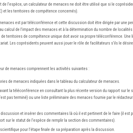
e l’espèce, un calculateur de menaces ne doit être utilisé que si le coprésident
 et les territoires de compétence concernés).
de menaces est par téléconférence et cette discussion doit être dirigée par u
et au calcul de l’impact des menaces et à la détermination du nombre de local
de territoires de compétence unique doit avoir sa propre téléconférence. Une
at. Les coprésidents peuvent aussi jouer le rôle de facilitateurs s’ils le désire
ateur de menaces comprennent les activités suivantes :
ories de menaces indiquées dans le tableau du calculateur de menaces.
ant la téléconférence en consultant la plus récente version du rapport sur le s
e n’est pas terminé) ou une liste préliminaire des menaces fournie par le rédacteur
discussion et insérer des commentaires là où il est pertinent de le faire (il e
port sur le statut de l’espèce de remplir la section des commentaires).
scientifique pour l’étape finale de sa préparation après la discussion.