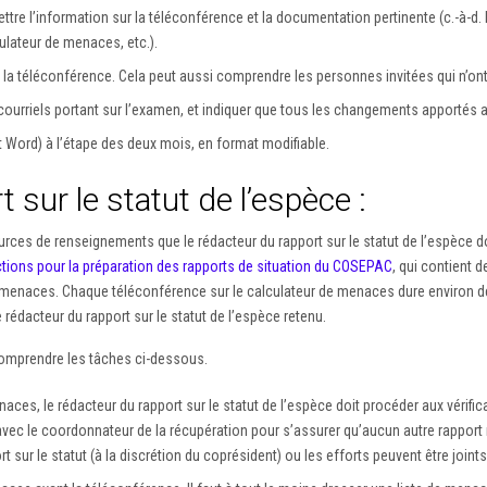
mettre l’information sur la téléconférence et la documentation pertinente (c.-à-d. 
lateur de menaces, etc.).
à la téléconférence. Cela peut aussi comprendre les personnes invitées qui n’ont
es courriels portant sur l’examen, et indiquer que tous les changements apportés a
nt Word) à l’étape des deux mois, en format modifiable.
 sur le statut de l’espèce :
rces de renseignements que le rédacteur du rapport sur le statut de l’espèce do
ctions pour la préparation des rapports de situation du COSEPAC
, qui contient d
de menaces. Chaque téléconférence sur le calculateur de menaces dure environ d
rédacteur du rapport sur le statut de l’espèce retenu.
 comprendre les tâches ci-dessous.
aces, le rédacteur du rapport sur le statut de l’espèce doit procéder aux vérif
 avec le coordonnateur de la récupération pour s’assurer qu’aucun autre rapport n’
rt sur le statut (à la discrétion du coprésident) ou les efforts peuvent être joi