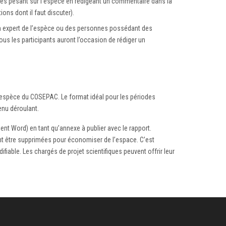
aces pesant sur l’espèce en rédigeant un commentaire dans la
ns dont il faut discuter).
te un expert de l’espèce ou des personnes possédant des
ous les participants auront l’occasion de rédiger un
 l’espèce du COSEPAC. Le format idéal pour les périodes
enu déroulant.
ment Word) en tant qu’annexe à publier avec le rapport.
ent être supprimées pour économiser de l’espace. C’est
iable. Les chargés de projet scientifiques peuvent offrir leur