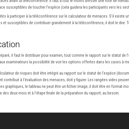
ces avant la téléconférence. Il faut à tout le moins dresser une liste de men
susceptibles de toucher l’espèce (cela guidera les participants vers les sectio
nvités à participer à la téléconférence sur le calculateur de menaces. S’il exis
et susceptibles de contribuer grandement à la téléconférence, il doit le dire. T
cation
éparé, il faut le distribuer pour examen, tout comme le rapport sur le statut de
aux examinateurs la possibilité de voir les options offertes dans les cases à m
lculateur de risques doit être intégré au rapport sur le statut de l’espèce (docu
nt contribué à l’évaluation des menaces, doit y figurer. Les rangées vides peuv
raphiques, le tableau ne peut être un fichier image; il doit être en format modif
 des deux mois et à l’étape finale de la préparation du rapport, au besoin.