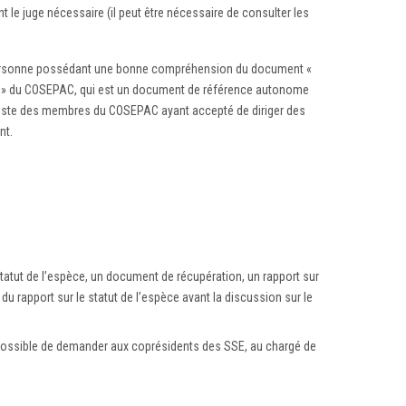
 le juge nécessaire (il peut être nécessaire de consulter les
ne personne possédant une bonne compréhension du document «
ités » du COSEPAC, qui est un document de référence autonome
 liste des membres du COSEPAC ayant accepté de diriger des
nt.
tatut de l’espèce, un document de récupération, un rapport sur
 du rapport sur le statut de l’espèce avant la discussion sur le
st possible de demander aux coprésidents des SSE, au chargé de