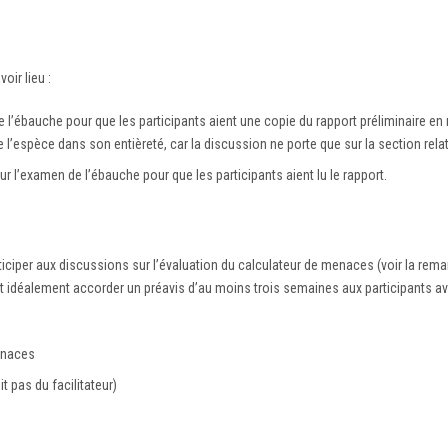
oir lieu :
 l’ébauche pour que les participants aient une copie du rapport préliminaire en 
 de l’espèce dans son entièreté, car la discussion ne porte que sur la section re
 l’examen de l’ébauche pour que les participants aient lu le rapport.
iciper aux discussions sur l’évaluation du calculateur de menaces (voir la remar
faut idéalement accorder un préavis d’au moins trois semaines aux participants av
menaces
t pas du facilitateur)