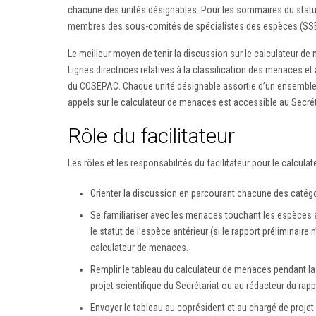
chacune des unités désignables. Pour les sommaires du statut d
membres des sous-comités de spécialistes des espèces (SSE)
Le meilleur moyen de tenir la discussion sur le calculateur 
Lignes directrices relatives à la classification des menaces 
du COSEPAC. Chaque unité désignable assortie d’un ensemble 
appels sur le calculateur de menaces est accessible au Secrétari
Rôle du facilitateur
Les rôles et les responsabilités du facilitateur pour le calcul
Orienter la discussion en parcourant chacune des catég
Se familiariser avec les menaces touchant les espèces av
le statut de l’espèce antérieur (si le rapport préliminair
calculateur de menaces.
Remplir le tableau du calculateur de menaces pendant la 
projet scientifique du Secrétariat ou au rédacteur du rap
Envoyer le tableau au coprésident et au chargé de projet 