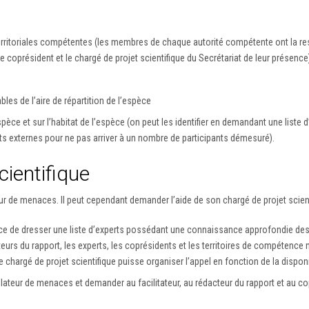
erritoriales compétentes (les membres de chaque autorité compétente ont la respo
e coprésident et le chargé de projet scientifique du Secrétariat de leur présence
es de l’aire de répartition de l’espèce
èce et sur l’habitat de l’espèce (on peut les identifier en demandant une liste d
perts externes pour ne pas arriver à un nombre de participants démesuré).
cientifique
eur de menaces. Il peut cependant demander l’aide de son chargé de projet scien
èce de dresser une liste d’experts possédant une connaissance approfondie des 
cteurs du rapport, les experts, les coprésidents et les territoires de compétenc
e chargé de projet scientifique puisse organiser l’appel en fonction de la dispon
culateur de menaces et demander au facilitateur, au rédacteur du rapport et au co