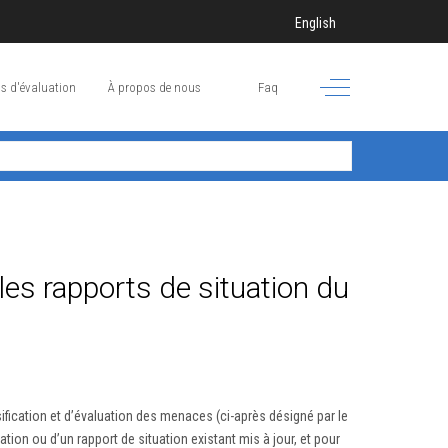
Sélectionnez votre langue
English
Off-Canvas Toggle
s d'évaluation
À propos de nous
Faq
les rapports de situation du
ication et d’évaluation des menaces (ci-après désigné par le
tion ou d’un rapport de situation existant mis à jour, et pour