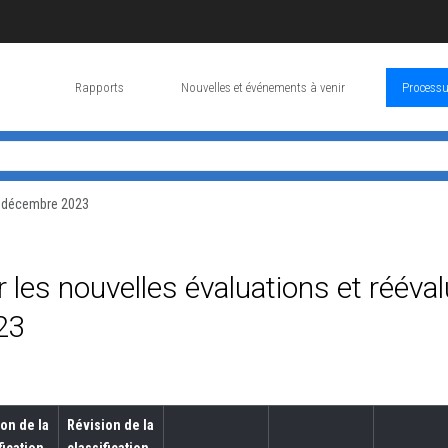
Rapports
Nouvelles et événements à venir
Processu
 décembre 2023
s nouvelles évaluations et réévalu
23
on de la
Révision de la
fication
classification