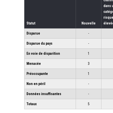
dans 
catég
risque
Statut
Nouvelle
élevé
Disparue
-
Disparue du pays
-
En voie de disparition
1
Menacée
3
Préoccupante
1
Non en péril
-
Données insuffisantes
-
Totaux
5