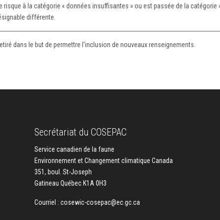
isque à la catégorie « données insuffisantes » ou est passée de la catégorie «
signable différente.
 retiré dans le but de permettre l’inclusion de nouveaux renseignements.
Secrétariat du COSEPAC
Service canadien de la faune
Environnement et Changement climatique Canada
351, boul. St-Joseph
Gatineau Québec K1A 0H3
Courriel :
cosewic-cosepac@ec.gc.ca