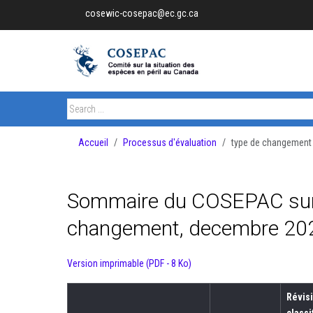
cosewic-cosepac@ec.gc.ca
Accueil
Processus d'évaluation
type de changement
Sommaire du COSEPAC sur le
changement, decembre 20
Version imprimable (PDF - 8 Ko)
Révisi
classi