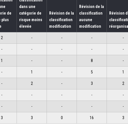
une
dans une
Révision de la
orie de
catégorie de
Révision de la
classification
Révision d
 plus
risque moins
classification
aucune
classificat
e
élevée
modification
modification
réorganisa
2
-
-
-
-
-
-
-
-
-
1
-
-
8
-
-
1
-
5
1
-
2
-
3
2
-
-
-
-
-
-
-
-
-
-
3
3
0
16
3