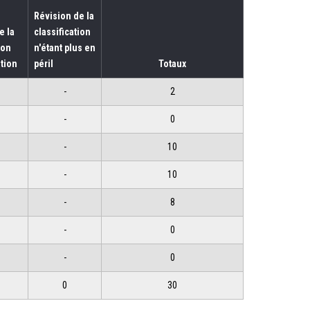
Révision de la
e la
classification
ion
n'étant plus en
tion
péril
Totaux
-
2
-
0
-
10
-
10
-
8
-
0
-
0
0
30