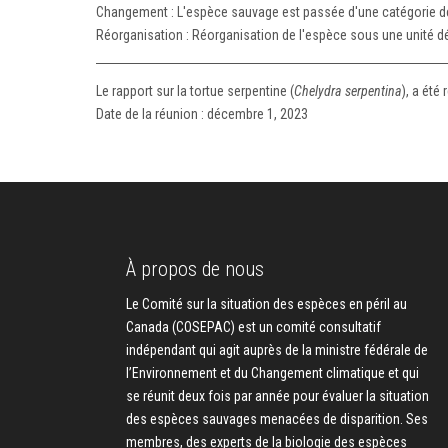
Changement : L'espèce sauvage est passée d'une catégorie de r
Réorganisation : Réorganisation de l'espèce sous une unité dé
Le rapport sur la tortue serpentine (
Chelydra serpentina
), a été
Date de la réunion : décembre 1, 2023
À propos de nous
Le Comité sur la situation des espèces en péril au
Canada (COSEPAC) est un comité consultatif
indépendant qui agit auprès de la ministre fédérale de
l’Environnement et du Changement climatique et qui
se réunit deux fois par année pour évaluer la situation
des espèces sauvages menacées de disparition. Ses
membres, des experts de la biologie des espèces