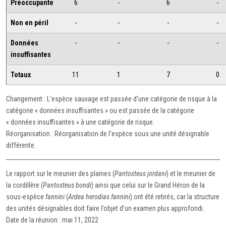
Préoccupante
6
-
6
-
Non en péril
-
-
-
-
Données
-
-
-
-
insuffisantes
Totaux
11
1
7
0
Changement : L'espèce sauvage est passée d'une catégorie de risque à la
catégorie « données insuffisantes » ou est passée de la catégorie
« données insuffisantes » à une catégorie de risque.
Réorganisation : Réorganisation de l'espèce sous une unité désignable
différente.
Le rapport sur le meunier des plaines (
Pantosteus jordani
) et le meunier de
la cordillère (
Pantosteus bondi
) ainsi que celui sur le Grand Héron de la
sous-espèce
fannini
(
Ardea herodias fannini
) ont été retirés, car la structure
des unités désignables doit faire l’objet d’un examen plus approfondi.
Date de la réunion : mai 11, 2022