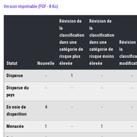
Version imprimable (PDF - 8 Ko)
Révision de
Révision de
la
la
classification
classification
dans une
dans une
Révision
catégorie de
catégorie de
la
risque plus
risque moins
classific
Statut
Nouvelle
élevée
élevée
modificat
Disparue
-
1
-
-
Disparue du
-
-
-
-
pays
En voie de
4
-
-
-
disparition
Menacée
1
-
1
-