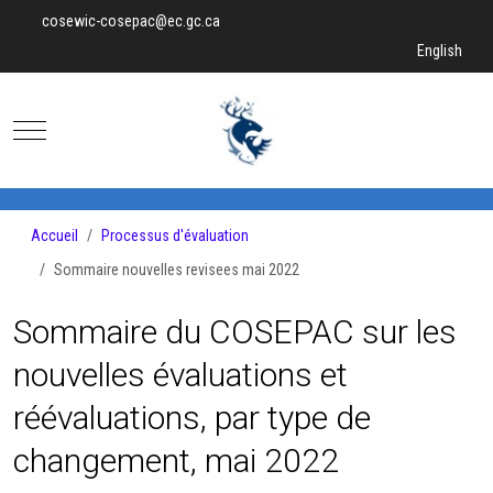
cosewic-cosepac@ec.gc.ca
Sélectionnez v
English
Mobile Menu Toggle
Accueil
Processus d'évaluation
Sommaire nouvelles revisees mai 2022
Sommaire du COSEPAC sur les
nouvelles évaluations et
réévaluations, par type de
changement, mai 2022