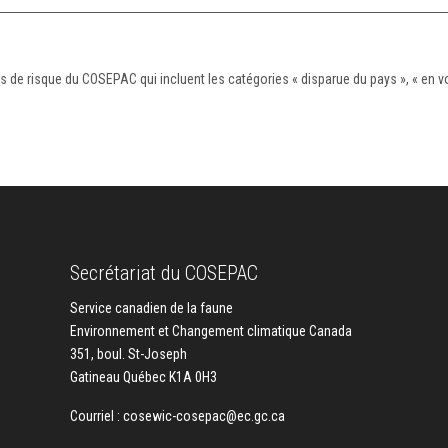
de risque du COSEPAC qui incluent les catégories « disparue du pays », « en vo
Secrétariat du COSEPAC
Service canadien de la faune
Environnement et Changement climatique Canada
351, boul. St-Joseph
Gatineau Québec K1A 0H3
Courriel :
cosewic-cosepac@ec.gc.ca