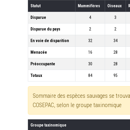
Statut
Mammifères
Oiseaux
Disparue
4
3
Disparue du pays
2
2
En voie de disparition
32
34
Menacée
16
28
Préoccupante
30
28
Totaux
84
95
Sommaire des espèces sauvages se trouvant 
COSEPAC, selon le groupe taxinomique
Groupe taxinomique