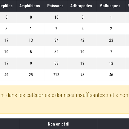
Reptiles
Amphibiens
Poissons
Arthropodes
Mollusques
0
0
10
0
1
5
1
2
4
2
17
13
84
42
23
10
5
59
10
7
17
9
58
19
13
49
28
213
75
46
dans les catégories « données insuffisantes » et « non e
Non en péril