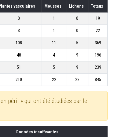
Plantes vasculaires
Mousses
Lichens
Totaux
0
1
0
19
3
1
0
22
108
11
5
369
48
4
9
196
51
5
9
239
210
22
23
845
n péril » qui ont été étudiées par le
Données insuffisantes