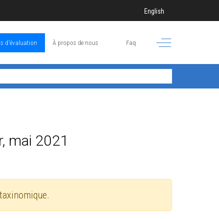
Sélectionnez votre langue
English
Off-Canvas Toggle
s d'évaluation
À propos de nous
Faq
r, mai 2021
 taxinomique.