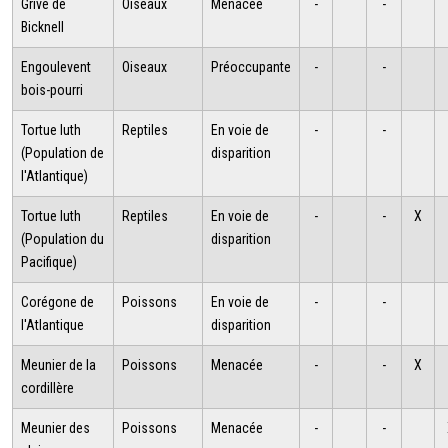
Grive de
Oiseaux
Menacée
-
-
Bicknell
Engoulevent
Oiseaux
Préoccupante
-
-
bois-pourri
Tortue luth
Reptiles
En voie de
-
-
(Population de
disparition
l'Atlantique)
Tortue luth
Reptiles
En voie de
-
-
X
(Population du
disparition
Pacifique)
Corégone de
Poissons
En voie de
-
-
l'Atlantique
disparition
Meunier de la
Poissons
Menacée
-
-
X
cordillère
Meunier des
Poissons
Menacée
-
-