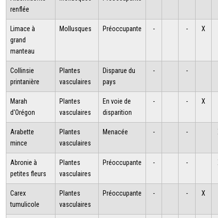
renflée
Limace à
Mollusques
Préoccupante
-
-
X
grand
manteau
Collinsie
Plantes
Disparue du
-
-
printanière
vasculaires
pays
Marah
Plantes
En voie de
-
-
X
d'Orégon
vasculaires
disparition
Arabette
Plantes
Menacée
-
-
mince
vasculaires
Abronie à
Plantes
Préoccupante
-
-
petites fleurs
vasculaires
Carex
Plantes
Préoccupante
-
-
X
tumulicole
vasculaires