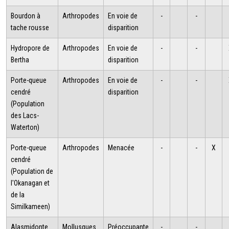
Bourdon à
Arthropodes
En voie de
-
-
tache rousse
disparition
Hydropore de
Arthropodes
En voie de
-
-
Bertha
disparition
Porte-queue
Arthropodes
En voie de
-
-
cendré
disparition
(Population
des Lacs-
Waterton)
Porte-queue
Arthropodes
Menacée
-
-
X
cendré
(Population de
l'Okanagan et
de la
Similkameen)
Alasmidonte
Mollusques
Préoccupante
-
-