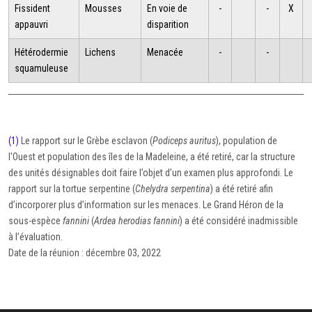
Fissident
Mousses
En voie de
-
-
X
appauvri
disparition
Hétérodermie
Lichens
Menacée
-
-
squamuleuse
(1)
Le rapport sur le Grèbe esclavon (
Podiceps auritus
), population de
l'Ouest et population des îles de la Madeleine, a été retiré, car la structure
des unités désignables doit faire l’objet d’un examen plus approfondi. Le
rapport sur la tortue serpentine (
Chelydra serpentina
) a été retiré afin
d’incorporer plus d’information sur les menaces. Le Grand Héron de la
sous-espèce
fannini
(
Ardea herodias fannini
) a été considéré inadmissible
à l’évaluation.
Date de la réunion : décembre 03, 2022