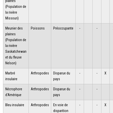
plaines
(Population de
la rivière
Missouri)
Meunier des
Poissons
Préoccupante
-
-
plaines
(Population de
la rivière
Saskatchewan
et du fleuve
Nelson)
Marbré
Arthropodes
Disparue du
-
-
X
insulaire
pays
Nécrophore
Arthropodes
Disparue du
-
-
d’Amérique
pays
Bleu insulaire
Arthropodes
En voie de
-
-
X
disparition