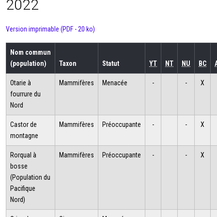
2022
Version imprimable (PDF - 20 ko)
Nom commun
(population)
Taxon
Statut
YT
NT
NU
BC
Otarie à
Mammifères
Menacée
-
-
X
fourrure du
Nord
Castor de
Mammifères
Préoccupante
-
-
X
montagne
Rorqual à
Mammifères
Préoccupante
-
-
X
bosse
(Population du
Pacifique
Nord)