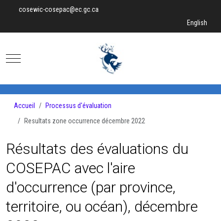
cosewic-cosepac@ec.gc.ca
Sélectionnez v
English
Mobile Menu Toggle
Accueil
Processus d'évaluation
Resultats zone occurrence décembre 2022
Résultats des évaluations du
COSEPAC avec l'aire
d'occurrence (par province,
territoire, ou océan), décembre