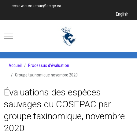
cosewic-cosepac@ec.gc.ca
Sélectionnez v
English
Mobile Menu Toggle
Accueil
Processus d'évaluation
Groupe taxinomique novembre 2020
Évaluations des espèces
sauvages du COSEPAC par
groupe taxinomique, novembre
2020