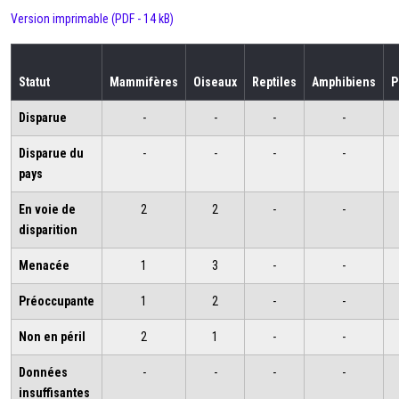
Version imprimable (PDF - 14 kB)
Statut
Mammifères
Oiseaux
Reptiles
Amphibiens
P
Disparue
-
-
-
-
Disparue du
-
-
-
-
pays
En voie de
2
2
-
-
disparition
Menacée
1
3
-
-
Préoccupante
1
2
-
-
Non en péril
2
1
-
-
Données
-
-
-
-
insuffisantes