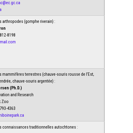
ac@ec.gc.ca
a
s arthropodes (gomphe riverain) :
ron
-812-8198
gmail.com
s mammifères terrestres (chauve-souris rousse de l’Est,
ndrée, chauve-souris argentée) :
rsen (Ph.D.)
rvation and Research
k Zoo
-793-4363
iboinepark.ca
s connaissances traditionnelles autochtones :