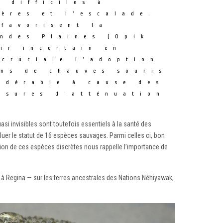
s difficiles à
ières et l’escalade.
 favorisent la
ndes Plaines (Opik
ir incertain en
 cruciale l’adoption
ons de chauves souris
idérable à cause des
esures d’atténuation
i invisibles sont toutefois essentiels à la santé des
luer le statut de 16 espèces sauvages. Parmi celles ci, bon
uation de ces espèces discrètes nous rappelle l’importance de
on à Regina — sur les terres ancestrales des Nations Nêhiyawak,