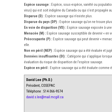
Espèce sauvage :
Espèce, sous-espèce, variété ou population
virus) qui est soit indigène du Canada ou qui s’est propagée 
Disparue (D) :
Espèce sauvage qui n’existe plus.
Disparue du pays (DP) :
Espèce sauvage qu’on ne trouve plus à
En voie de disparition (VD) :
Espèce sauvage exposée à une di
Menacée (M) :
Espèce sauvage susceptible de devenir « en voie 
Préoccupante (P) :
Espèce sauvage qui peut devenir « menacée
elle.
Non en péril (NEP) :
Espèce sauvage qui a été évaluée et jugé
Données insuffisantes (DI) :
Catégorie qui s’applique lorsque
évaluation du risque de disparition de l’espèce sauvage.
Espèce en péril :
Espèce sauvage qui a été évaluée comme éta
David Lee (Ph.D.)
Président, COSEPAC
Téléphone : 514-366-9574
david.s.lee@mail.mcgill.ca