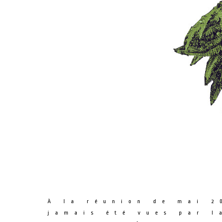
À la réunion de mai 2
jamais été vues par l