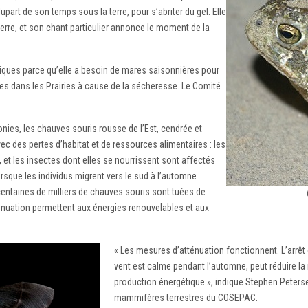
upart de son temps sous la terre, pour s’abriter du gel. Elle
terre, et son chant particulier annonce le moment de la
ques parce qu’elle a besoin de mares saisonnières pour
res dans les Prairies à cause de la sécheresse. Le Comité
onies, les chauves souris rousse de l’Est, cendrée et
c des pertes d’habitat et de ressources alimentaires : les
, et les insectes dont elles se nourrissent sont affectés
orsque les individus migrent vers le sud à l’automne
ntaines de milliers de chauves souris sont tuées de
uation permettent aux énergies renouvelables et aux
« Les mesures d’atténuation fonctionnent. L’arrêt
vent est calme pendant l’automne, peut réduire la
production énergétique », indique Stephen Peters
mammifères terrestres du COSEPAC.