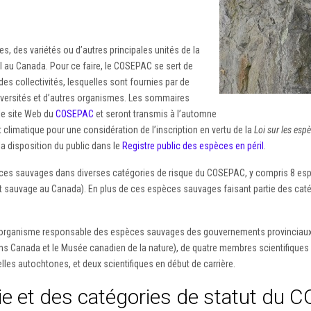
 des variétés ou d’autres principales unités de la
l au Canada. Pour ce faire, le COSEPAC se sert de
es collectivités, lesquelles sont fournies par de
versités et d’autres organismes. Les sommaires
 le site Web du
COSEPAC
et seront transmis à l’automne
climatique pour une considération de l’inscription en vertu de la
Loi sur les espè
la disposition du public dans le
Registre public des espèces en péril
.
pèces sauvages dans diverses catégories de risque du COSEPAC, y compris 8 e
’état sauvage au Canada). En plus de ces espèces sauvages faisant partie des c
anisme responsable des espèces sauvages des gouvernements provinciaux et t
ans Canada et le Musée canadien de la nature), de quatre membres scientifiqu
les autochtones, et deux scientifiques en début de carrière.
gie et des catégories de statut du 