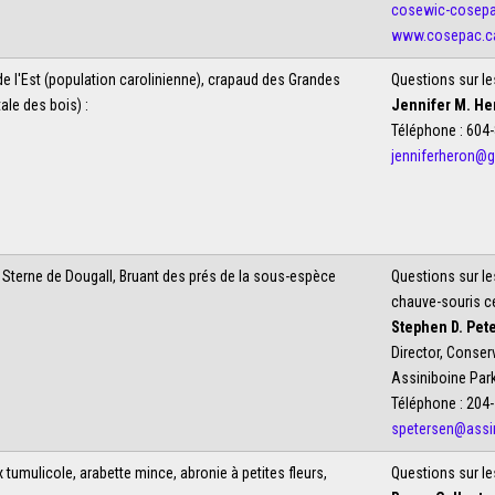
cosewic-cosep
www.cosepac.c
de l'Est (population carolinienne), crapaud des Grandes
Questions sur le
ale des bois) :
Jennifer M. He
Téléphone : 604
jenniferheron@
, Sterne de Dougall, Bruant des prés de la sous-espèce
Questions sur le
chauve-souris ce
Stephen D. Pete
Director, Conse
Assiniboine Par
Téléphone : 204
spetersen@assin
tumulicole, arabette mince, abronie à petites fleurs,
Questions sur le