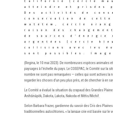
Californie (cercle ma
atteindre et prisées 
Des activités de cons
conservation de cette
watetew, cercle orang
raison des changement
de sources d’énergie 
argentées (cercle ble
collisions avec les é
sont possibles. Image
(Regina, le 10 mai 2023). De nombreuses espèces animales et 
paysages à l’échelle du pays. Le COSEPAC, le Comité sur la sit
nombre ne sont pas remarquées — celles qui sont actives la nui
regarder les choses d’un peu plus près, et de chercher à en sav
Le Comité a évalué la situation du crapaud des Grandes Plaines,
Anihšināpēk, Dakota, Lakota, Nakoda et Métis/Michif.
Selon Barbara Frazer, gardienne du savoir des Cris des Plai
traditionnelles autochtones, « la langue crie est basée sur l