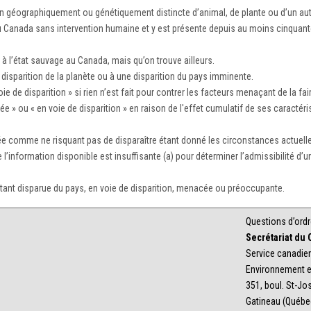
 géographiquement ou génétiquement distincte d’animal, de plante ou d’un aut
au Canada sans intervention humaine et y est présente depuis au moins cinquant
 l’état sauvage au Canada, mais qu’on trouve ailleurs.
sparition de la planète ou à une disparition du pays imminente.
de disparition » si rien n’est fait pour contrer les facteurs menaçant de la fair
 » ou « en voie de disparition » en raison de l'effet cumulatif de ses caracté
e comme ne risquant pas de disparaître étant donné les circonstances actuell
 l’information disponible est insuffisante (a) pour déterminer l’admissibilité d
nt disparue du pays, en voie de disparition, menacée ou préoccupante.
Questions d’ordr
Secrétariat du
Service canadien
Environnement e
351, boul. St-Jo
Gatineau (Québe