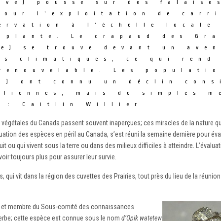
uve) pousse sur des falaise
pour l’exploitation de carr
ervation à l’échelle locale
 plante. Le crapaud des Gra
e) se trouve devant un aven
s climatiques, ce qui rend
renouvelable. Les populati
u) ont connu un déclin cons
oliennes, mais de simples m
 : Caitlin Willier
végétales du Canada passent souvent inaperçues; ces miracles de la nature quas
uation des espèces en péril au Canada, s’est réuni la semaine dernière pour éva
t ou qui vivent sous la terre ou dans des milieux difficiles à atteindre. L’éval
oir toujours plus pour assurer leur survie.
 qui vit dans la région des cuvettes des Prairies, tout près du lieu de la réuni
nes et membre du Sous-comité des connaissances
e verbe; cette espèce est connue sous le nom
d’Opik watetew