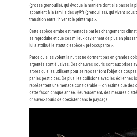
(grosse grenouille), qui évoque la manière dont elle passe la pl
appartient à la famille des
ayikis
(grenouilles), qui vivent sous 
transition entre l’hiver et le printemps ».
Cette espèce ermite est menacée par les changements climati
se reproduire et que ces milieux deviennent de plus en plus ra
lui a attribué le statut d’espèce « préoccupante ».
Parce qu’elles volent la nuit et ne dorment pas en grandes col
argentée sont élusives. Ces chauves souris sont aux prises ave
arbres qu’elles utilisent pour se reposer font l’objet de coupes
par les pesticides. De plus, les collisions avec les éoliennes l
représentent une menace considérable — on estime que des ce
cette façon chaque année. Heureusement, des mesures d’attén
chauves-souris de coexister dans le paysage.