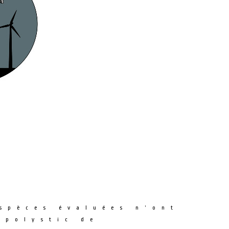
spèces évaluées n’ont
 polystic de