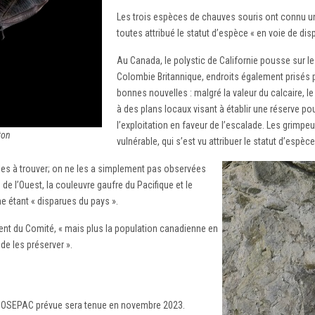
Les trois espèces de chauves souris ont connu un 
toutes attribué le statut d’espèce « en voie de disp
Au Canada, le polystic de Californie pousse sur le
Colombie Britannique, endroits également prisés pou
bonnes nouvelles : malgré la valeur du calcaire, le
à des plans locaux visant à établir une réserve pour
l’exploitation en faveur de l’escalade. Les grimpe
ton
vulnérable, qui s’est vu attribuer le statut d’espèce
les à trouver; on ne les a simplement pas observées
de l’Ouest, la couleuvre gaufre du Pacifique et le
 étant « disparues du pays ».
dent du Comité, « mais plus la population canadienne en
e les préserver ».
 COSEPAC prévue sera tenue en novembre 2023.