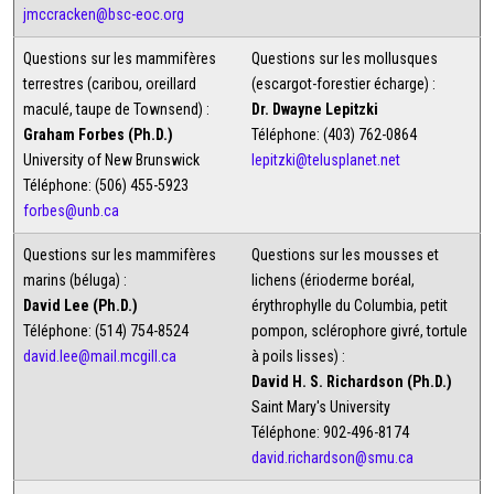
jmccracken@bsc-eoc.org
Questions sur les mammifères
Questions sur les mollusques
terrestres (caribou, oreillard
(escargot-forestier écharge) :
maculé, taupe de Townsend) :
Dr. Dwayne Lepitzki
Graham Forbes (Ph.D.)
Téléphone: (403) 762-0864
University of New Brunswick
lepitzki@telusplanet.net
Téléphone: (506) 455-5923
forbes@unb.ca
Questions sur les mammifères
Questions sur les mousses et
marins (béluga) :
lichens (érioderme boréal,
David Lee (Ph.D.)
érythrophylle du Columbia, petit
Téléphone: (514) 754-8524
pompon, sclérophore givré, tortule
david.lee@mail.mcgill.ca
à poils lisses) :
David H. S. Richardson (Ph.D.)
Saint Mary's University
Téléphone: 902-496-8174
david.richardson@smu.ca