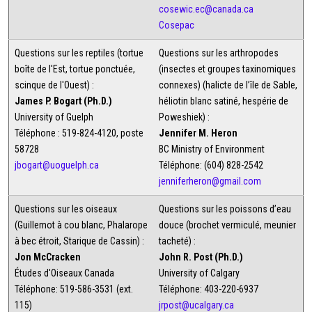
cosewic.ec@canada.ca
Cosepac
Questions sur les reptiles (tortue
Questions sur les arthropodes
boîte de l'Est, tortue ponctuée,
(insectes et groupes taxinomiques
scinque de l'Ouest) :
connexes) (halicte de l’île de Sable,
James P. Bogart (Ph.D.)
héliotin blanc satiné, hespérie de
University of Guelph
Poweshiek) :
Téléphone : 519-824-4120, poste
Jennifer M. Heron
58728
BC Ministry of Environment
jbogart@uoguelph.ca
Téléphone: (604) 828-2542
jenniferheron@gmail.com
Questions sur les oiseaux
Questions sur les poissons d’eau
(Guillemot à cou blanc, Phalarope
douce (brochet vermiculé, meunier
à bec étroit, Starique de Cassin) :
tacheté) :
Jon McCracken
John R. Post (Ph.D.)
Études d'Oiseaux Canada
University of Calgary
Téléphone: 519-586-3531 (ext.
Téléphone: 403-220-6937
115)
jrpost@ucalgary.ca