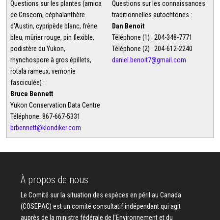
Questions sur les plantes (arnica
Questions sur les connaissances
de Griscom, céphalanthère
traditionnelles autochtones :
d'Austin, cypripède blanc, frêne
Dan Benoit
bleu, mûrier rouge, pin flexible,
Téléphone (1) : 204-348-7771
podistère du Yukon,
Téléphone (2) : 204-612-2240
rhynchospore à gros épillets,
daniel.benoit7@gmail.com
rotala rameux, vernonie
fasciculée) :
Bruce Bennett
Yukon Conservation Data Centre
Téléphone: 867-667-5331
brbennett@klondiker.com
À propos de nous
Le Comité sur la situation des espèces en péril au Canada
(COSEPAC) est un comité consultatif indépendant qui agit
auprès de la ministre fédérale de l’Environnement et du