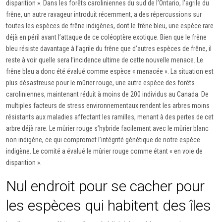
disparition ». Dans les forêts caroliniennes du sud de l’Ontario, l’agrile du
frêne, un autre ravageur introduit récemment, a des répercussions sur
toutes les espèces de frêne indigènes, dont le frêne bleu, une espèce rare
déjà en péril avant l’attaque de ce coléoptère exotique. Bien que le frêne
bleu résiste davantage à l’agrile du frêne que d’autres espèces de frêne, il
reste à voir quelle sera l’incidence ultime de cette nouvelle menace. Le
frêne bleu a donc été évalué comme espèce « menacée ». La situation est
plus désastreuse pour le mûrier rouge, une autre espèce des forêts
caroliniennes, maintenant réduit à moins de 200 individus au Canada. De
multiples facteurs de stress environnementaux rendent les arbres moins
résistants aux maladies affectant les ramilles, menant à des pertes de cet
arbre déjà rare. Le mûrier rouge s’hybride facilement avec le mûrier blanc
non indigène, ce qui compromet l’intégrité génétique de notre espèce
indigène. Le comité a évalué le mûrier rouge comme étant « en voie de
disparition ».
Nul endroit pour se cacher pour
les espèces qui habitent des îles