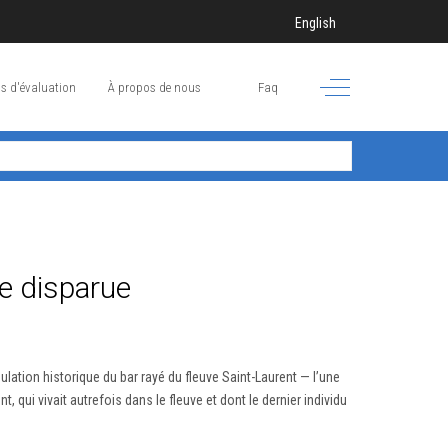
Sélectionnez votre langue
English
Off-Canvas Toggle
s d'évaluation
À propos de nous
Faq
ce disparue
lation historique du bar rayé du fleuve Saint-Laurent — l’une
 qui vivait autrefois dans le fleuve et dont le dernier individu