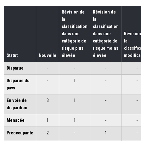
Révision de
Révision de
la
la
classification
classification
dans une
dans une
Révision
catégorie de
catégorie de
la
risque plus
risque moins
classific
Statut
Nouvelle
élevée
élevée
modifica
Disparue
-
-
-
-
Disparue du
-
1
-
-
pays
En voie de
3
1
-
-
disparition
Menacée
1
1
-
-
Préoccupante
2
-
1
-