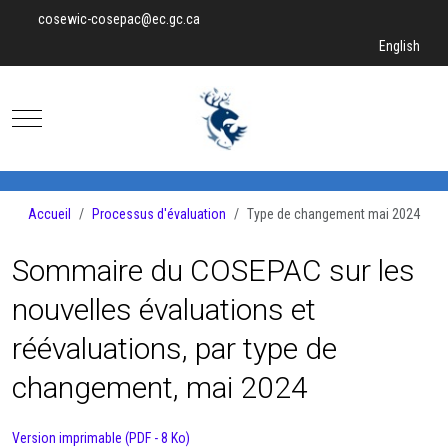
cosewic-cosepac@ec.gc.ca
Sélectionnez v
English
Mobile Menu Toggle
Accueil
Processus d'évaluation
Type de changement mai 2024
Sommaire du COSEPAC sur les
nouvelles évaluations et
réévaluations, par type de
changement, mai 2024
Version imprimable (PDF - 8 Ko)