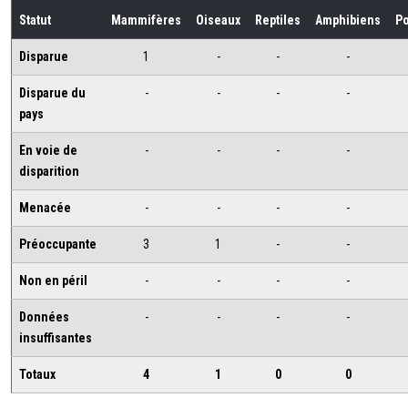
Statut
Mammifères
Oiseaux
Reptiles
Amphibiens
P
Disparue
1
-
-
-
Disparue du
-
-
-
-
pays
En voie de
-
-
-
-
disparition
Menacée
-
-
-
-
Préoccupante
3
1
-
-
Non en péril
-
-
-
-
Données
-
-
-
-
insuffisantes
Totaux
4
1
0
0