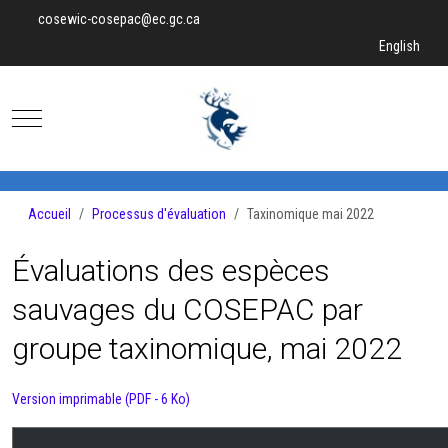
cosewic-cosepac@ec.gc.ca
Sélectionnez v
English
Mobile Menu Toggle
Accueil
Processus d'évaluation
Taxinomique mai 2022
Évaluations des espèces
sauvages du COSEPAC par
groupe taxinomique, mai 2022
Version imprimable (PDF - 6 Ko)