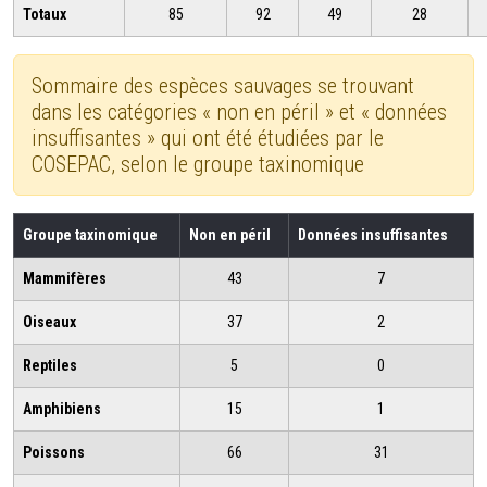
Totaux
85
92
49
28
Sommaire des espèces sauvages se trouvant
dans les catégories « non en péril » et « données
insuffisantes » qui ont été étudiées par le
COSEPAC, selon le groupe taxinomique
Groupe taxinomique
Non en péril
Données insuffisantes
Mammifères
43
7
Oiseaux
37
2
Reptiles
5
0
Amphibiens
15
1
Poissons
66
31