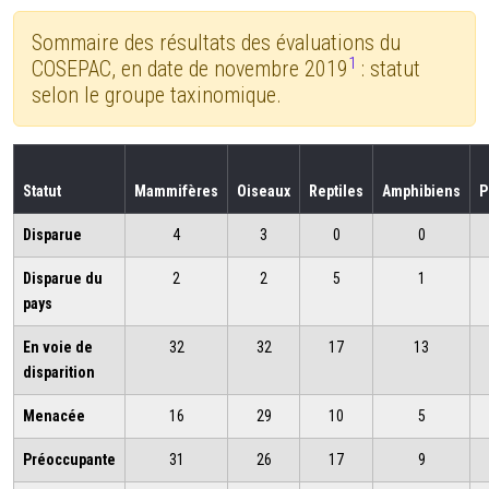
Sommaire des résultats des évaluations du
1
COSEPAC, en date de novembre 2019
: statut
selon le groupe taxinomique.
Statut
Mammifères
Oiseaux
Reptiles
Amphibiens
P
Disparue
4
3
0
0
Disparue du
2
2
5
1
pays
En voie de
32
32
17
13
disparition
Menacée
16
29
10
5
Préoccupante
31
26
17
9