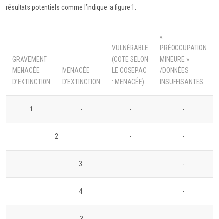
résultats potentiels comme l’indique la figure 1.
«
VULNÉRABLE
PRÉOCCUPATION
GRAVEMENT
(COTE SELON
MINEURE »
MENACÉE
MENACÉE
LE COSEPAC
/DONNÉES
D’EXTINCTION
D’EXTINCTION
: MENACÉE)
INSUFFISANTES
1
-
-
-
2
-
-
3
-
4
-
-
3
-
-