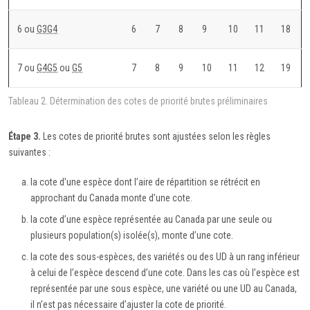
6 ou
G3G4
6
7
8
9
10
11
18
7 ou
G4G5
ou
G5
7
8
9
10
11
12
19
Tableau 2. Détermination des cotes de priorité brutes préliminaires
Étape 3.
Les cotes de priorité brutes sont ajustées selon les règles
suivantes :
la cote d’une espèce dont l’aire de répartition se rétrécit en
approchant du Canada monte d’une cote.
la cote d’une espèce représentée au Canada par une seule ou
plusieurs population(s) isolée(s), monte d’une cote.
la cote des sous-espèces, des variétés ou des UD à un rang inférieur
à celui de l’espèce descend d’une cote. Dans les cas où l’espèce est
représentée par une sous espèce, une variété ou une UD au Canada,
il n’est pas nécessaire d’ajuster la cote de priorité.