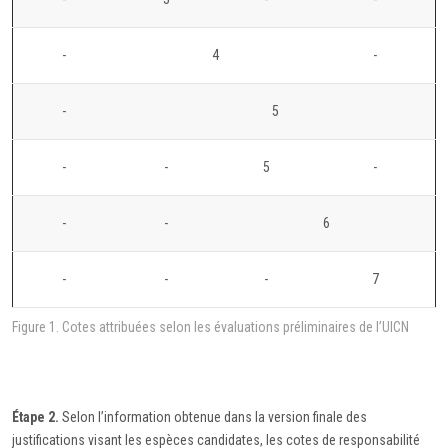
-
4
-
-
5
-
-
5
-
-
-
6
-
-
-
7
Figure 1. Cotes attribuées selon les évaluations préliminaires de l’UICN
Étape 2.
Selon l’information obtenue dans la version finale des
justifications visant les espèces candidates, les cotes de responsabilité