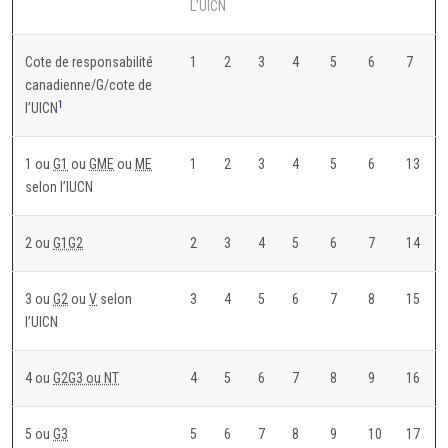
L’UICN
Cote de responsabilité
1
2
3
4
5
6
7
canadienne/G/cote de
1
l’UICN
1 ou
G1
ou
GME
ou
ME
1
2
3
4
5
6
13
selon l’IUCN
2 ou
G1G2
2
3
4
5
6
7
14
3 ou
G2
ou
V
selon
3
4
5
6
7
8
15
l’UICN
4 ou
G2G3 ou NT
4
5
6
7
8
9
16
5 ou
G3
5
6
7
8
9
10
17