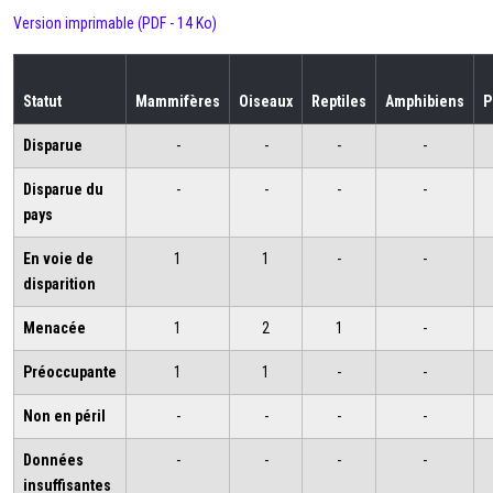
Version imprimable (PDF - 14 Ko)
Statut
Mammifères
Oiseaux
Reptiles
Amphibiens
P
Disparue
-
-
-
-
Disparue du
-
-
-
-
pays
En voie de
1
1
-
-
disparition
Menacée
1
2
1
-
Préoccupante
1
1
-
-
Non en péril
-
-
-
-
Données
-
-
-
-
insuffisantes