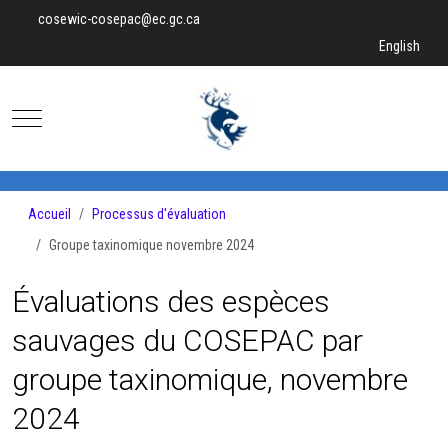
cosewic-cosepac@ec.gc.ca
Sélectionnez v
English
Mobile Menu Toggle
Accueil
Processus d'évaluation
Groupe taxinomique novembre 2024
Évaluations des espèces
sauvages du COSEPAC par
groupe taxinomique, novembre
2024