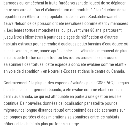
barrages qui empêchent la truite fardée versant de l’ouest de se déplacer
entre ses aires de frai et d’alimentation ont contribué à la réduction de sa
répartition en Alberta. Les populations de la rivière Saskatchewan et du
fleuve Nelson de ce poisson ont été réévaluées comme étant « menacées
». Les lentes tortues mouchetées, qui peuvent vivre 80 ans, parcourent
jusqu’à trois kilomètres à partir des plages de nidification et d’autres
habitats estivaux pour se rendre à quelques petits bassins d’eau douce où
elles hivernent, et ce, année après année. Les véhicules menacent de plus
en plus cette tortue rare partout où les routes croisent les parcours
saisonniers des tortues; cette espèce a donc été évaluée comme étant «
en voie de disparition » en Nouvelle-Écosse et dans le centre du Canada.
Contrairement à la plupart des espèces évaluées par le COSEPAC, le requin
bleu, lequel est largement répandu, a été évalué comme étant « non en
péril » au Canada, ce qui est attribuable en partie à une gestion réussie
continue. De nouvelles données de localisation par satellite pour ce
migrateur de longue distance réputé ont confirmé des déplacements sur
de longues portées et des migrations saisonnières entre les habitats
côtiers et les habitats plus profonds au large.