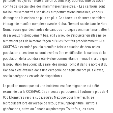
perturber les cycles naturels. Selon Justina Ray, coprésidente du Sous-
comité de spécialistes des mammifères terrestres, « Les caribous sont
malheureusement très sensibles aux perturbations humaines, et nous
dérangeons le caribou de plus en plus. Ces facteurs de stress semblent
interagir de manière complexe avec le réchauffement rapide dans le Nord.
Nombreuses grandes hardes de caribous nordiques ont maintenant atteint
des niveaux historiquement bas, et il y a lieu de s’inquiéter qu’elles ne se
remettront pas de la même façon qu’elles l’ont fait précédemment. » Le
COSEPAC a examiné pour la première fois la situation de deux telles
populations. Les deux se sont avérées être en difficulté : le caribou de la
population de la toundra a été évalué comme étant « menacé », alors que
la population, beaucoup plus rare, des monts Torngat dans le nord-est du
Canada a été évaluée dans une catégorie de risque encore plus élevée,
soit la catégorie « en voie de disparition ».
Le papillon monarque est une troisième espèce migratrice qui a été
examinée par le COSEPAC. Ces insectes parcourent à l’automne plus de 4
000 kilomètres vers le sud jusqu’au Mexique pour hiverner. Ils se
reproduisent lors du voyage de retour, et leur progéniture, sur trois
générations, arrive au Canada au printemps. Toutefois, les aires