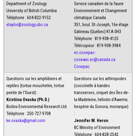
Department of Zoology
Service canadien de la faune
University of British Columbia
Environnement et Changement
Téléphone : 604-822-9152
climatique Canada
etaylor@zoology.ubc.ca
351, boul. St-Joseph, 16e étage
Gatineau (Québec) K1A 0H3
Téléphone : 819-938-4125
Télécopieur : 819-938-3984
ec.cosepac-
cosewic.ec@canada.ca
Cosepac
Questions sur les amphibiens et
Questions sur les arthropodes
reptiles (tortue mouchetée, tortue
(coccinelle à bandes
peinte de l’Ouest) :
transverses, criquet des Îles-de-
Kristiina Ovaska (Ph.D.)
la-Madeleine, héliotin d'Aweme,
Biolinx Environmental Research Ltd.
hespérie du Sonora, monarque)
Téléphone : 250-727-9708
:
ke.ovaska@gmail.com
Jennifer M. Heron
BC Ministry of Environment
Téléphone : 604-828-2542